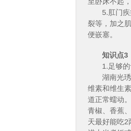
至卧床不起
5.肛门疾
裂等，加之
便嵌塞。
知识点3：
1.足够的
湖南光琇医
维素和维生
道正常蠕动
青椒、香蕉
天最好能吃2